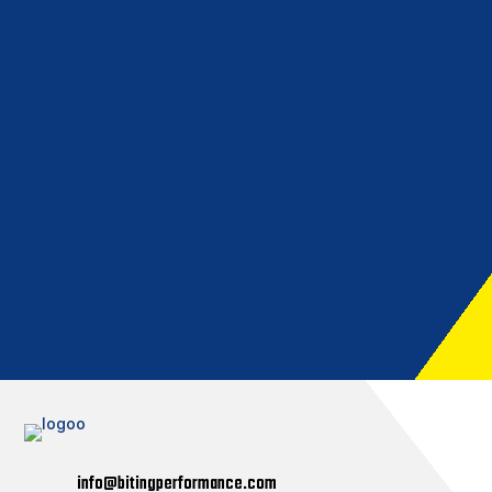
CONTATTACI
Per la tua moto affidati a veri professionisti.
Contattaci compilando il form per un preventivo
personalizzato e seguici sui nostri social per ricevere
news ed entrare nel mondo Biting Performance!
CONTATTACI
info@bitingperformance.com