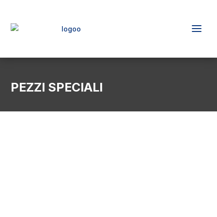
PEZZI SPECIALI
LA PRECISIONE DI BITING
PERFORMANCE AL SERVIZIO DEI TUOI
PROGETTI
SCOPRI COME REALIZZIAMO PEZZI SPECIALI E
SU MISURA PER LA TUA MOTO