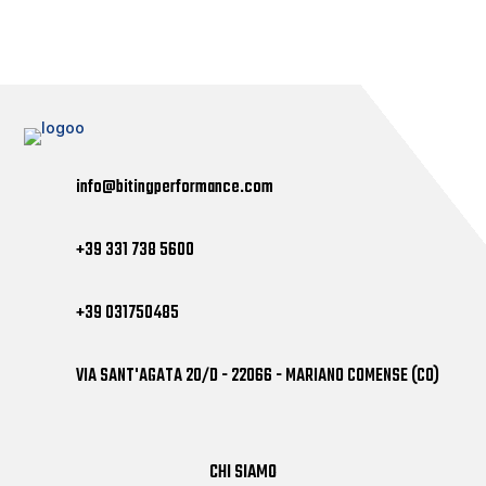
iubenda
ospita questo contenuto e raccoglie solo
i Dati
Personali strettamente necessari
alla sua fornitura.
info@bitingperformance.com
+39 331 738 5600
+39 031750485
VIA SANT'AGATA 20/D - 22066 - MARIANO COMENSE (CO)
CHI SIAMO