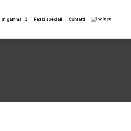
i in gamma
Pezzi speciali
Contatti