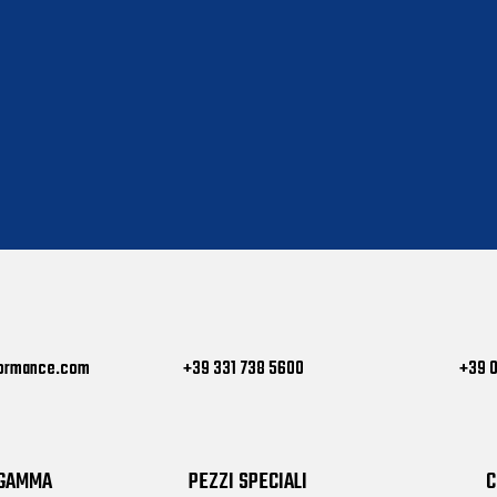
formance.com
+39 331 738 5600
+39 
 GAMMA
PEZZI SPECIALI
C